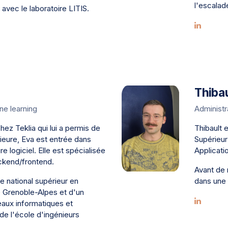
l'escalad
avec le laboratoire LITIS.
Thibau
ne learning
Administ
ez Teklia qui lui a permis de
Thibault e
ieure, Eva est entrée dans
Supérieur
e logiciel. Elle est spécialisée
Applicati
kend/frontend.
Avant de 
me national supérieur en
dans une 
é Grenoble-Alpes et d'un
eaux informatiques et
e l'école d'ingénieurs