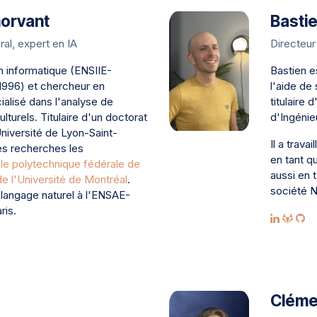
orvant
Basti
ral, expert en IA
Directeur
n informatique (ENSIIE-
Bastien e
1996) et chercheur en
l'aide de
écialisé dans l'analyse de
titulaire
turels. Titulaire d'un doctorat
d'Ingénie
(Université de Lyon-Saint-
Il a trava
es recherches les
en tant qu
le polytechnique fédérale de
aussi en 
e l'Université de Montréal
.
société N
u langage naturel à l'ENSAE-
ris.
Cléme