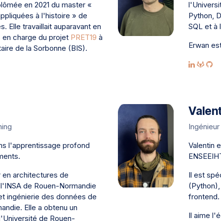
plômée en 2021 du master «
l'Universi
pliquées à l'histoire » de
Python, D
. Elle travaillait auparavant en
SQL et à 
s en charge du projet
PRET19
à
Erwan est
itaire de la Sorbonne (BIS).
Valent
ning
Ingénieur 
ns l'apprentissage profond
Valentin e
ments.
ENSEEIH
er en architectures de
Il est sp
 l'INSA de Rouen-Normandie
(Python),
et ingénierie des données de
frontend.
andie. Elle a obtenu un
Il aime l'
l'Université de Rouen-