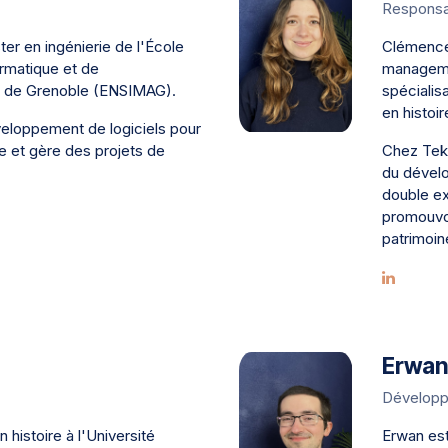
Responsa
ter en ingénierie de l'École
Clémence 
ormatique et de
manageme
 de Grenoble (ENSIMAG).
spécialis
en histoir
éveloppement de logiciels pour
e et gère des projets de
Chez Tekl
du dévelo
double ex
promouvoir
patrimoin
Erwan
Développ
 histoire à l'Université
Erwan est